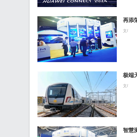
再添
文/
极端
文/
智慧测