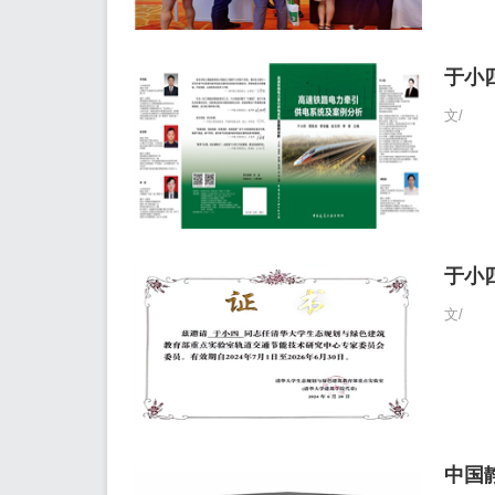
于小
文/
于小
文/
中国静